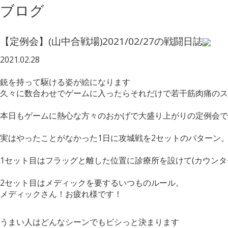
ブログ
【定例会】(山中合戦場)2021/02/27の戦闘日誌
2021.02.28
銃を持って駆ける姿が絵になります
久々に数合わせでゲームに入ったらそれだけで若干筋肉痛のス
本日もゲームに熱心な方々のおかげで大盛り上がりの定例会で
実はやったことがなかった1日に攻城戦を2セットのパターン
1セット目はフラッグと離した位置に診療所を設けて(カウン
2セット目はメディックを要するいつものルール。
メディックさん！お疲れ様です！
うまい人はどんなシーンでもビシっと決まります