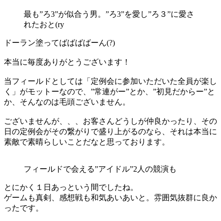
最も”ろ3”が似合う男。”ろ3”を愛し”ろ３”に愛さ
れたおと(ry
ドーラン塗ってばばばばーん(?)
本当に毎度ありがとうございます！
当フィールドとしては「定例会に参加いただいた全員が楽し
く」がモットーなので、”常連がー”とか、”初見だからー”と
か、そんなのは毛頭ございません。
ございませんが、、、お客さんどうしが仲良かったり、その
日の定例会がその繋がりで盛り上がるのなら、それは本当に
素敵で素晴らしいことだなと思っております。
フィールドで会える”アイドル”2人の競演も
とにかく１日あっという間でしたね。
ゲームも真剣、感想戦も和気あいあいと。雰囲気抜群に良か
ったです。