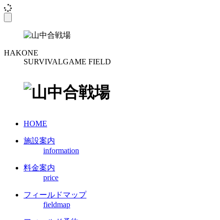
toggle
navigation
HAKONE
SURVIVALGAME FIELD
HOME
施設案内
information
料金案内
price
フィールドマップ
fieldmap