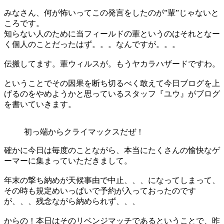
みなさん、何が怖いってこの発言をしたのが”輩”じゃないと
ころです。
知らない人のために当フィールドの輩というのはそれとなー
く個人のことだったはず。。。なんですが。。。
伝搬してます。輩ウィルスが。もうヤカラハザードですわ。
ということでその因果を断ち切るべく敢えて今日ブログを上
げるのをやめようかと思っているスタッフ『ユウ』がブログ
を書いていきます。
初っ端からクライマックスだぜ！
確かに今日は毎度のことながら、本当にたくさんの愉快なゲ
ーマーに集まっていただきまして。
年末の撃ち納めが天候事由で中止、、、になってしまって、
その時も規定めいっぱいで予約が入っておったのです
が、、、残念ながら納められず、、、
からの！本日はそのリベンジマッチであるということで、昨