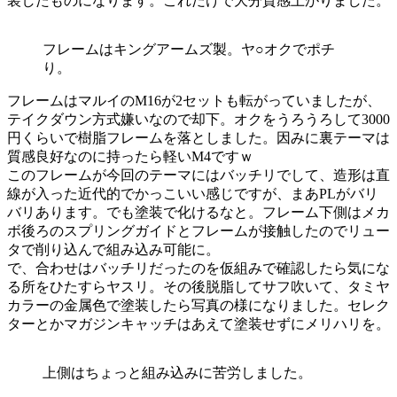
装したものになります。これだけで大分質感上がりました。
フレームはキングアームズ製。ヤ○オクでポチ
り。
フレームはマルイのM16が2セットも転がっていましたが、
テイクダウン方式嫌いなので却下。オクをうろうろして3000
円くらいで樹脂フレームを落としました。因みに裏テーマは
質感良好なのに持ったら軽いM4ですｗ
このフレームが今回のテーマにはバッチリでして、造形は直
線が入った近代的でかっこいい感じですが、まあPLがバリ
バリあります。でも塗装で化けるなと。フレーム下側はメカ
ボ後ろのスプリングガイドとフレームが接触したのでリュー
タで削り込んで組み込み可能に。
で、合わせはバッチリだったのを仮組みで確認したら気にな
る所をひたすらヤスリ。その後脱脂してサフ吹いて、タミヤ
カラーの金属色で塗装したら写真の様になりました。セレク
ターとかマガジンキャッチはあえて塗装せずにメリハリを。
上側はちょっと組み込みに苦労しました。