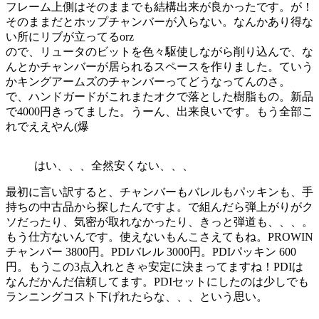
フレーム上側はそのままでも結構出来が良かったです。が！
そのままだとホップチャンバーが入らない。なんかあり得な
い所にリブが立ってるorz
ので、リュータのビットを色々駆使しながら削り込んで、な
んとかチャンバーが居られるスペースを作りました。ていう
かキングアームズのチャンバーってどうなってんのさ。
で、ハンドガードがこれまたオクで落とした樹脂もの。新品
で4000円きってました。うーん、出来良いです。もう全部こ
れでええやん(爆
はい、、、全然安くない、、、
最初に言い訳すると、チャンバーもバレルもパッキンも、手
持ちの中古品から探したんですよ。で組んだら弾上がりがク
ソだったり、気密が取れなかったり、きっと弾道も、、、。
もう仕方ないんです。使えないもんこさえてもね。PROWIN
チャンバー 3800円。PDIバレル 3000円。PDIパッキン 600
円。もうこの3点入れときゃ安定に決まってますね！PDIは
なんだかんだ信頼してます。PDIセットにしたのは少しでも
ランニングコスト下げれたらな、、、という思い。