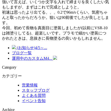
強いて言えば、いくつか文字を入れて締まりを良くしたい気
もしますが、まずはこれで完成としようと。
初速は思ったより出てる、、、0.2で96m/sくらい。気密ちゃ
んと取ったからだろうか。狙いは90前後でしたが良しとしま
す。
今回、初めて長物を真面目に塗装しましたが(以前にVSR-10
は雑塗りしてる)、超楽しいです。プラモで細かい塗装につ
かれたときは、息抜きに長物塗るの良いかもしれません。
(お知らせ)4/5～...
ブログ一覧
運用中のカスタムM4...
Category
カテゴリー
営業情報
スタッフブログ
よくある質問
イベント告知
Archive