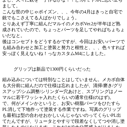
まして。
こんな世の中じゃポイズン、、、今年の4月はきっと自宅で
銃でもこさえてる人ばかりでしょう。
とりあえず丁寧に組んだマルイのメカボVer.2が半年ほど熟
成されていたので。ちょっとパーツを足してやればちょちょ
いだなと。
後はコンセプトをどうするかですが、今回はお安いパーツで
も組み合わせと加工と塗装と努力と根性と、、、色々すれば
安っぽく見えないね！っなカスタムM4にしました。
グリップは新品で1300円くらいだった
組み込みについては特別なことはしていません。メカボ自体
も大分前に組んだので仕様は忘れましたが、清掃/磨き/グリ
スアップ/シム調整/シリンダー穴あけと、スプリングはノー
マルに若干ワッシャ入れたくらいの通常仕様(のはず)。
で、何がメインかというと、お安い樹脂パーツをひたすら
PL消して下地作って塗装する作業ですね。写真のグリップ
も最初は型の合わせおかしいんじゃないのってくらいPL出
てたんですが、リュータとやすりで段差なくしてつや消し塗