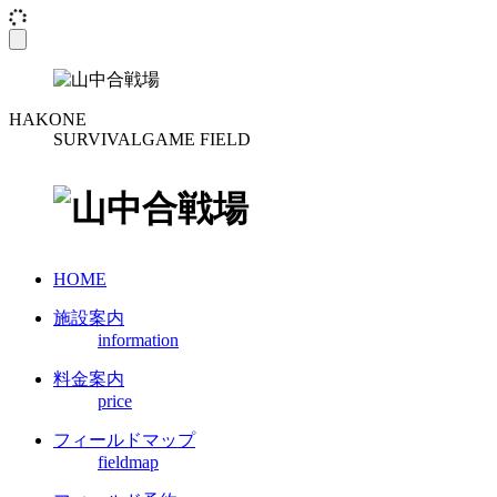
toggle
navigation
HAKONE
SURVIVALGAME FIELD
HOME
施設案内
information
料金案内
price
フィールドマップ
fieldmap