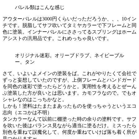
バレル類はこんな感じ
アウターバレルは3000円くらいだっただろうか、、、10イン
チです。脱脂してサフ吹いてタミヤカラーで下フレームと同
色に塗装。インナーバレルにささってるスプリングはホーム
アシストの汎用品です。これめっちゃ良いです。
オリジナル迷彩。オリーブドラブ、ネイビーブル
ー、タン
さて、いよいよメインの塗装をば。これがやりたくて会社で
ずっと妄想していたのですが、上側フレームとハンドガード
を同色の迷彩で塗ったらどうかと。実用性を考えるとぜーん
ぶ塗装した方が良いとは思います。カモフラなので。でもオ
シャレなのはこっちかなと。
しかも！塗料はたまたまあったものを使っちゃうというエコ
志向（エコかは不明）
タンカラーなんて以前に棚塗った時の余りの塗料です。サフ
を吹いた後はバランス見ながら適当に塗るだけ。ミスったら
別色を重ねて誤魔化して、何度か重ねていけば落ち着く所が
見つかりますｗ