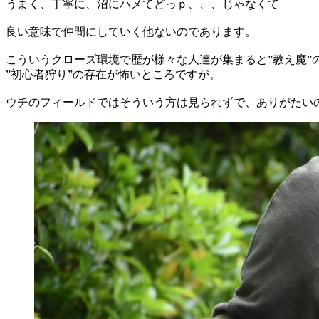
うまく、丁寧に、沼にハメてどっｐ、、、じゃなくて
良い意味で仲間にしていく他ないのであります。
こういうクローズ環境で歴が様々な人達が集まると”教え魔”
”初心者狩り”の存在が怖いところですが。
ウチのフィールドではそういう方は見られずで、ありがたい