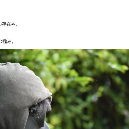
の存在や、
の極み。