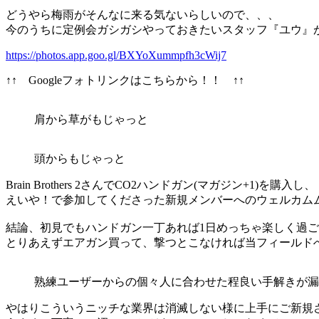
どうやら梅雨がそんなに来る気ないらしいので、、、
今のうちに定例会ガシガシやっておきたいスタッフ『ユウ』
https://photos.app.goo.gl/BXYoXummpfh3cWij7
↑↑ Googleフォトリンクはこちらから！！ ↑↑
肩から草がもじゃっと
頭からもじゃっと
Brain Brothers 2さんでCO2ハンドガン(マガジン+1)を購入し、
えいや！で参加してくださった新規メンバーへのウェルカム
結論、初見でもハンドガン一丁あれば1日めっちゃ楽しく過
とりあえずエアガン買って、撃つとこなければ当フィールド
熟練ユーザーからの個々人に合わせた程良い手解きが漏
やはりこういうニッチな業界は消滅しない様に上手にご新規