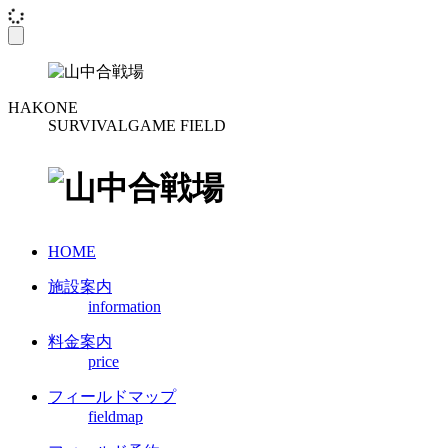
toggle
navigation
HAKONE
SURVIVALGAME FIELD
HOME
施設案内
information
料金案内
price
フィールドマップ
fieldmap