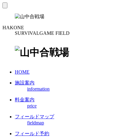
toggle
navigation
HAKONE
SURVIVALGAME FIELD
HOME
施設案内
information
料金案内
price
フィールドマップ
fieldmap
フィールド予約