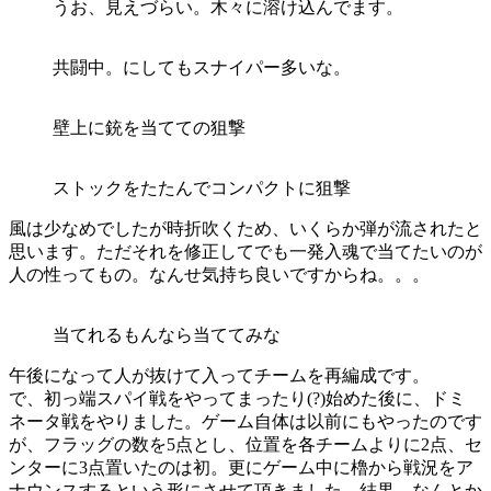
うお、見えづらい。木々に溶け込んでます。
共闘中。にしてもスナイパー多いな。
壁上に銃を当てての狙撃
ストックをたたんでコンパクトに狙撃
風は少なめでしたが時折吹くため、いくらか弾が流されたと
思います。ただそれを修正してでも一発入魂で当てたいのが
人の性ってもの。なんせ気持ち良いですからね。。。
当てれるもんなら当ててみな
午後になって人が抜けて入ってチームを再編成です。
で、初っ端スパイ戦をやってまったり(?)始めた後に、ドミ
ネータ戦をやりました。ゲーム自体は以前にもやったのです
が、フラッグの数を5点とし、位置を各チームよりに2点、セ
ンターに3点置いたのは初。更にゲーム中に櫓から戦況をア
ナウンスするという形にさせて頂きました。結果、なんとか