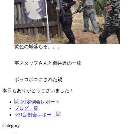
黄色の城落ちる。。。
零スタッフさんと傭兵達の一枚
ボッコボコにされた鍋
本日もありがとうございました！
3/1定例会レポート
ブログ一覧
3/21定例会レポー...
Category