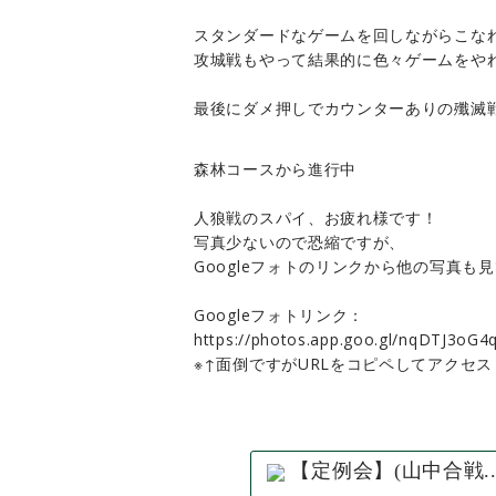
スタンダードなゲームを回しながらこな
攻城戦もやって結果的に色々ゲームをや
最後にダメ押しでカウンターありの殲滅
森林コースから進行中
人狼戦のスパイ、お疲れ様です！
写真少ないので恐縮ですが、
Googleフォトのリンクから他の写真も
Googleフォトリンク：
https://photos.app.goo.gl/nqDTJ3oG4
※↑面倒ですがURLをコピペしてアクセ
【定例会】(山中合戦..