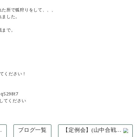
れた所で狐狩りをして、、、
れました。
戦まで。
見てください！
qqS298t7
スしてください
.
ブログ一覧
【定例会】(山中合戦...