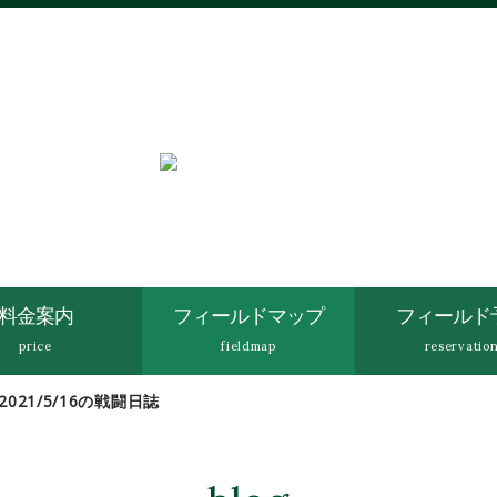
HAKONE
SURVIVALGAME FIELD
料金案内
フィールドマップ
フィールド
price
fieldmap
reservatio
021/5/16の戦闘日誌