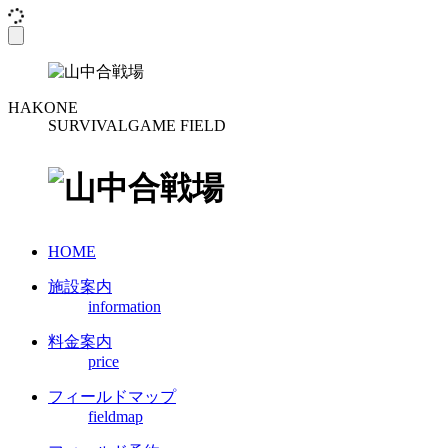
toggle
navigation
HAKONE
SURVIVALGAME FIELD
HOME
施設案内
information
料金案内
price
フィールドマップ
fieldmap