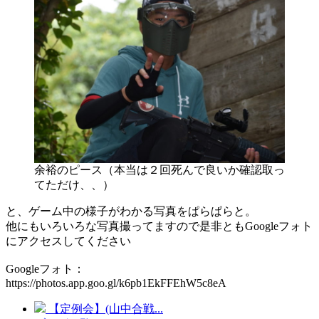
余裕のピース（本当は２回死んで良いか確認取っ
てただけ、、）
と、ゲーム中の様子がわかる写真をぱらぱらと。
他にもいろいろな写真撮ってますので是非ともGoogleフォト
にアクセスしてください
Googleフォト：
https://photos.app.goo.gl/k6pb1EkFFEhW5c8eA
【定例会】(山中合戦...