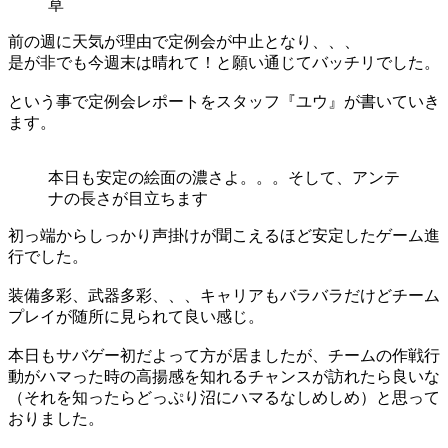
草
前の週に天気が理由で定例会が中止となり、、、
是が非でも今週末は晴れて！と願い通じてバッチリでした。
という事で定例会レポートをスタッフ『ユウ』が書いていき
ます。
本日も安定の絵面の濃さよ。。。そして、アンテ
ナの長さが目立ちます
初っ端からしっかり声掛けが聞こえるほど安定したゲーム進
行でした。
装備多彩、武器多彩、、、キャリアもバラバラだけどチーム
プレイが随所に見られて良い感じ。
本日もサバゲー初だよって方が居ましたが、チームの作戦行
動がハマった時の高揚感を知れるチャンスが訪れたら良いな
（それを知ったらどっぷり沼にハマるなしめしめ）と思って
おりました。