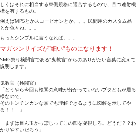
しくはそれに相当する東側規格に適合するもので、且つ連射機
構を有するもの。
例えばMP5とかスコーピオンとか。。。民間用のカスタム品
とか色々ね。。。
もっとシンプルに言うなれば、、、
マガジンサイズが”細い”ものになります！
SMG祭り検閲官である”鬼教官”からのありがたい言葉に変えて
説明します。
鬼教官（検閲官）
「どうやら今回も検閲の意味が分かっていないブタどもが居る
様なので、
そのトンチンカンな頭でも理解できるように図解を示してや
る！！！」
「まずは目ん玉かっぽじってこの図を凝視しろ。どうだ？？わ
かりやすいだろう」