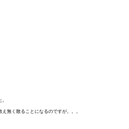
。
た。
敢え無く散ることになるのですが。。。