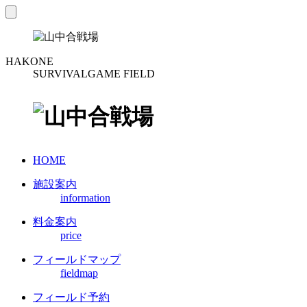
toggle
navigation
HAKONE
SURVIVALGAME FIELD
HOME
施設案内
information
料金案内
price
フィールドマップ
fieldmap
フィールド予約