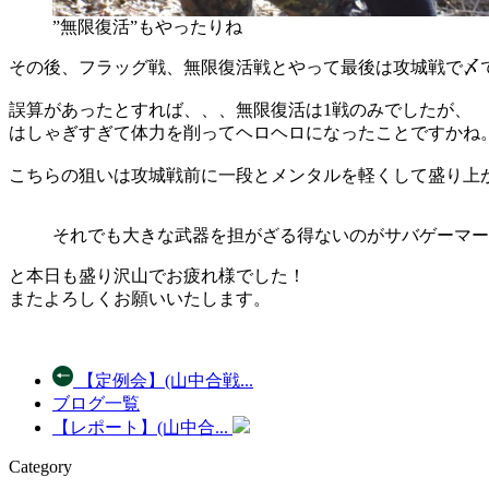
”無限復活”もやったりね
その後、フラッグ戦、無限復活戦とやって最後は攻城戦で〆
誤算があったとすれば、、、無限復活は1戦のみでしたが、
はしゃぎすぎて体力を削ってヘロヘロになったことですかね
こちらの狙いは攻城戦前に一段とメンタルを軽くして盛り上
それでも大きな武器を担がざる得ないのがサバゲーマー
と本日も盛り沢山でお疲れ様でした！
またよろしくお願いいたします。
【定例会】(山中合戦...
ブログ一覧
【レポート】(山中合...
Category