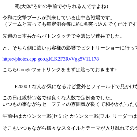
死(大体”ろ9”の手前でやられるんですよね）
令和に突撃ブームが到来している山中合戦場です。
（ブームと言っても毎定例会毎に約1名突っ込んでくだけで
先週の日本兵からバトンタッチで今週はソ連兵でした。
と、そちら側に濃いお客様の影響でビクトリーショーに行っ
https://photos.app.goo.gl/LK2F3RvVgg5V1L178
こちらGoogleフォトリンクをまずは貼っておきます↑
F2000！なんか気になるけど意外とフィールドで見か
この日は総勢12名で程良くな人数で定例会でした。
いつもの事ながらセーフティの雰囲気が良くて和やかだった
午前中はカウンター戦(セミ)とカウンター戦(フル+リーダー
そこもいつもながら様々なスタイルとテーマが入り乱れての