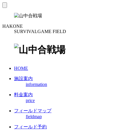
toggle
navigation
HAKONE
SURVIVALGAME FIELD
HOME
施設案内
information
料金案内
price
フィールドマップ
fieldmap
フィールド予約